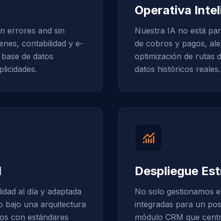
Operativa Inte
n errores and sin
Nuestra IA no está par
enes, contabilidad y e-
de cobros y pagos, aler
base de datos
optimización de rutas 
plicidades.
datos históricos reales.
monitoring
d
Despliegue Est
idad al día y adaptada
No solo gestionamos e
o bajo una arquitectura
integradas para un po
tos con estándares
módulo CRM que centrali