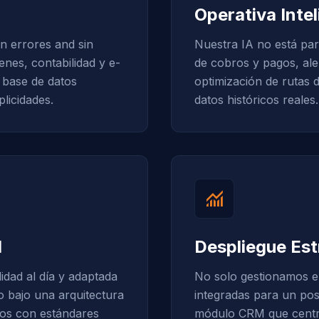
Operativa Inte
n errores and sin
Nuestra IA no está par
enes, contabilidad y e-
de cobros y pagos, aler
base de datos
optimización de rutas 
plicidades.
datos históricos reales.
monitoring
d
Despliegue Est
idad al día y adaptada
No solo gestionamos e
o bajo una arquitectura
integradas para un po
tos con estándares
módulo CRM que centrali