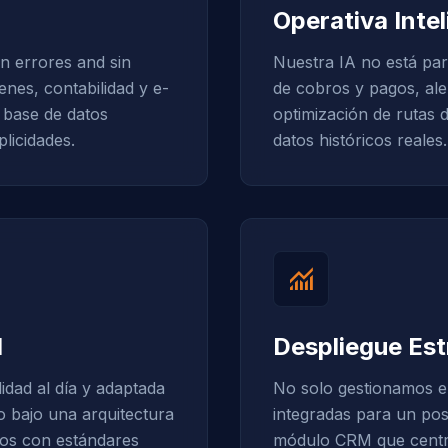
Operativa Inte
n errores and sin
Nuestra IA no está par
enes, contabilidad y e-
de cobros y pagos, aler
base de datos
optimización de rutas 
plicidades.
datos históricos reales.
monitoring
d
Despliegue Est
idad al día y adaptada
No solo gestionamos e
o bajo una arquitectura
integradas para un po
tos con estándares
módulo CRM que centrali