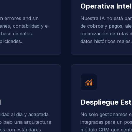
Operativa Inte
n errores and sin
Nuestra IA no está par
enes, contabilidad y e-
de cobros y pagos, aler
base de datos
optimización de rutas 
plicidades.
datos históricos reales.
monitoring
d
Despliegue Est
idad al día y adaptada
No solo gestionamos e
o bajo una arquitectura
integradas para un po
tos con estándares
módulo CRM que centrali